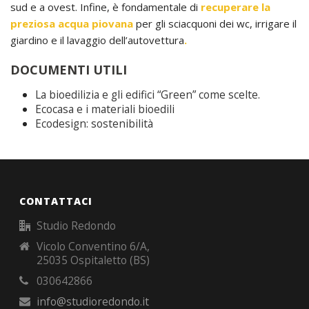
sud e a ovest. Infine, è fondamentale di
recuperare la
preziosa acqua piovana
per gli sciacquoni dei wc, irrigare il
giardino e il lavaggio dell’autovettura
.
DOCUMENTI UTILI
La bioedilizia e gli edifici “Green” come scelte.
Ecocasa e i materiali bioedili
Ecodesign: sostenibilità
CONTATTACI
Studio Redondo
Vicolo Conventino 6/A,
25035 Ospitaletto (BS)
030642866
info@studioredondo.it