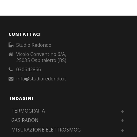
CONTATTACI
Studio Redondo
Vicolo Conventino 6/A,
25035 Ospitaletto (BS)
030642866
info@studioredondo.it
INDAGINI
TERMOGRAFIA
GAS RADON
MISURAZIONE ELETTROSMOG