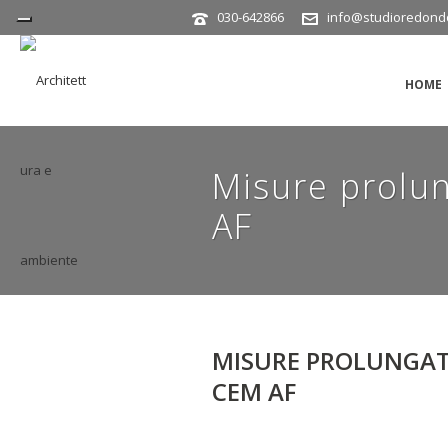
030-642866
info@studioredondo
HOME
Misure prolun
AF
MISURE PROLUNGAT
CEM AF