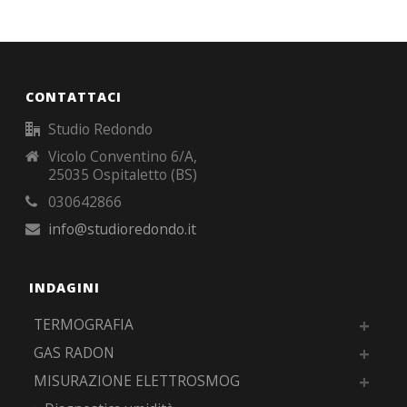
CONTATTACI
Studio Redondo
Vicolo Conventino 6/A,
25035 Ospitaletto (BS)
030642866
info@studioredondo.it
INDAGINI
TERMOGRAFIA
GAS RADON
MISURAZIONE ELETTROSMOG