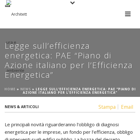
Legge sull’efficienza
energetica: PAE “Piano di
Azione italiano per l’Efficienza
Energetica”
HOME
»
NEWS
»
LEGGE SULL’EFFICIENZA ENERGETICA: PAE “PIANO DI
AZIONE ITALIANO PER L’EFFICIENZA ENERGETICA”
Stampa
Email
NEWS & ARTICOLI
Le principali novità riguarderanno l’obbligo di diagnosi
energetica per le imprese, un fondo per l’efficienza, obbligo
di interventi sugli edifici pubblici. La bozza del decreto