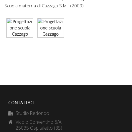
Scuola materna di Cazzago S.M.” (2009)
CONTATTACI
Studio Redondo
Vicolo Conventino 6/A,
25035 Ospitaletto (BS)