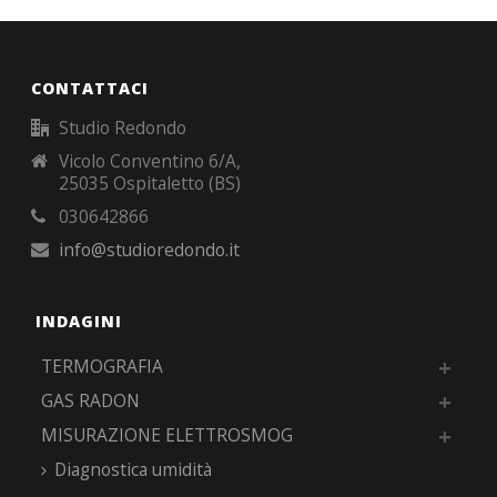
CONTATTACI
Studio Redondo
Vicolo Conventino 6/A,
25035 Ospitaletto (BS)
030642866
info@studioredondo.it
INDAGINI
TERMOGRAFIA
GAS RADON
MISURAZIONE ELETTROSMOG
Diagnostica umidità