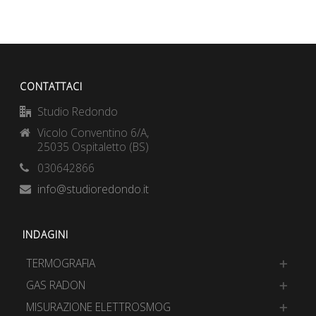
CONTATTACI
Studio Redondo
Vicolo Conventino 6/A,
25035 Ospitaletto (BS)
030642866
info@studioredondo.it
INDAGINI
TERMOGRAFIA
GAS RADON
MISURAZIONE ELETTROSMOG