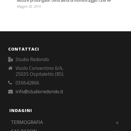
Misure prolungate: centralina di monitoraggio CEM AF
Maggio 30, 2014
CONTATTACI
Studio Redondo
Vicolo Conventino 6/A,
25035 Ospitaletto (BS)
030642866
info@studioredondo.it
INDAGINI
TERMOGRAFIA