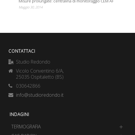
Misure prolungate: centralina di monitoraggio CEM AF
Maggio 30, 2014
CONTATTACI
Studio Redondo
Vicolo Conventino 6/A,
25035 Ospitaletto (BS)
030642866
info@studioredondo.it
INDAGINI
TERMOGRAFIA